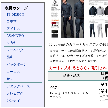
春夏カタログ
TS DESIGN
自重堂
アイトス
ASAHICHO
タカヤ
欲しい商品のカラーとサイズごとの数
ジーベック
※大きいサイズは割増価格となる場合があり
※選択できない色・サイズは廃番、または今
桑和
※数量はカート内でも変更可能です。
ビッグボーン
カートに入れるとさらに割引され
コーコス
販売
品番・品名
（税
サンエス
￥3,
アタックベース
0371
（￥4,
The tough ダブルストレッチカー
クレヒフク
カタロ
ゴパンツ
オープ
ジンナイ