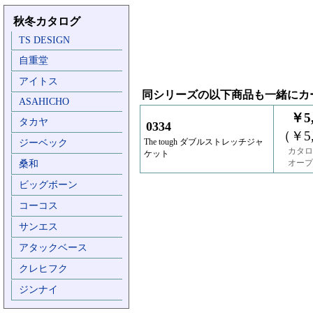
秋冬カタログ
TS DESIGN
自重堂
アイトス
同シリーズの以下商品も一緒にカ
ASAHICHO
￥5,
タカヤ
0334
（￥5,
The tough ダブルストレッチジャ
ジーベック
カタロ
ケット
オープ
桑和
ビッグボーン
コーコス
サンエス
アタックベース
クレヒフク
ジンナイ