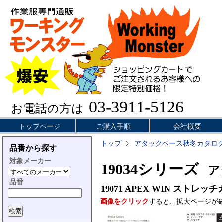
03-3911-5126
お電話の方は
トップページ
ご購入手順
会社概要
トップ
アタックベース秋冬カタロ
品番から探す
対象メーカー
19034シリーズ
アタ
品番
19071
APEX WIN ストレッ
画像をクリック
すると、拡大ページが