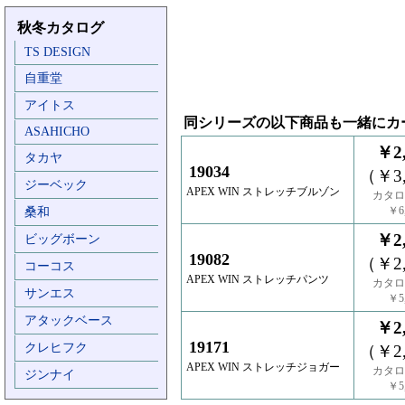
秋冬カタログ
TS DESIGN
自重堂
アイトス
同シリーズの以下商品も一緒にカ
ASAHICHO
￥2,
タカヤ
19034
（￥3,
ジーベック
APEX WIN ストレッチブルゾン
カタロ
￥6,
桑和
￥2,
ビッグボーン
19082
（￥2,
コーコス
APEX WIN ストレッチパンツ
カタロ
サンエス
￥5,
アタックベース
￥2,
19171
クレヒフク
（￥2,
APEX WIN ストレッチジョガー
カタロ
ジンナイ
￥5,